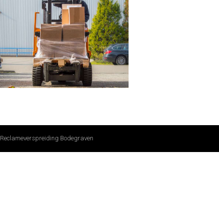
Reclameverspreiding Bodegraven