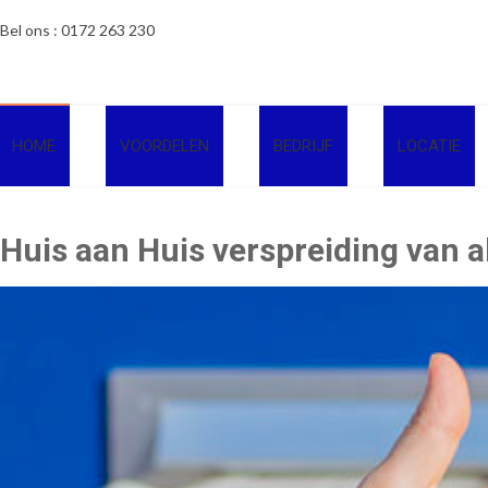
Ga
Bel ons : 0172 263 230
naar
de
inhoud
HOME
VOORDELEN
BEDRIJF
LOCATIE
Huis aan Huis verspreiding van 