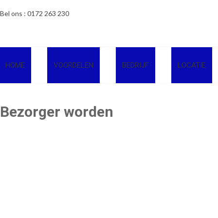
Ga
Bel ons : 0172 263 230
naar
de
inhoud
HOME
VOORDELEN
BEDRIJF
LOCATIE
Bezorger worden