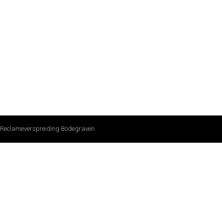
Reclameverspreiding Bodegraven