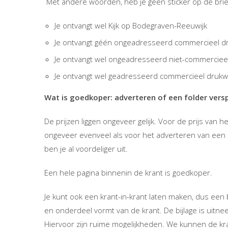
Met andere woorden, heb je géén sticker op de briev
Je ontvangt wel Kijk op Bodegraven-Reeuwijk
Je ontvangt géén ongeadresseerd commercieel d
Je ontvangt wel ongeadresseerd niet-commerciee
Je ontvangt wel geadresseerd commercieel drukw
Wat is goedkoper: adverteren of een folder vers
De prijzen liggen ongeveer gelijk. Voor de prijs van
ongeveer evenveel als voor het adverteren van een h
ben je al voordeliger uit.
Een hele pagina binnenin de krant is goedkoper.
Je kunt ook een krant-in-krant laten maken, dus een b
en onderdeel vormt van de krant. De bijlage is uit
Hiervoor zijn ruime mogelijkheden. We kunnen de kr