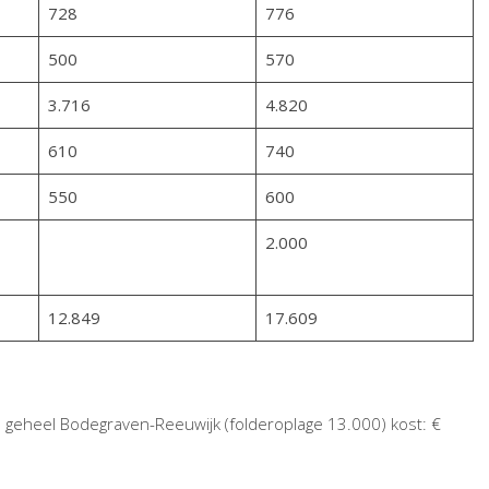
728
776
500
570
3.716
4.820
610
740
550
600
2.000
12.849
17.609
n geheel Bodegraven-Reeuwijk (folderoplage 13.000) kost: €