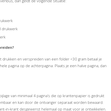
enbus, dan geldt de volgende situatie:
rukwerk
l drukwerk
erk
preiden?
 het drukken en verspreiden van een folder <30 gram betaal je
ele pagina op de achterpagina. Plaats je een halve pagina, dan
ijlage van minimaal 4 pagina’s die op krantenpapier is gedrukt
neembaar en kan door de ontvanger separaat worden bewaard.
ant-in-krant desgewenst helemaal op maat voor je ontwikkelen.