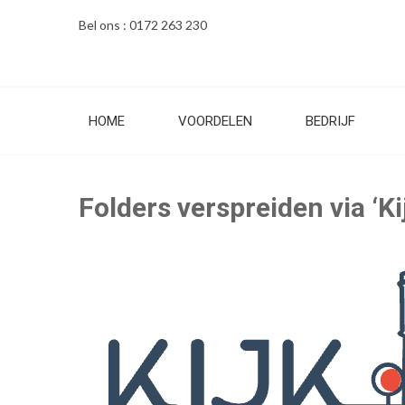
Ga
Bel ons : 0172 263 230
naar
de
inhoud
HOME
VOORDELEN
BEDRIJF
Folders verspreiden via ‘K