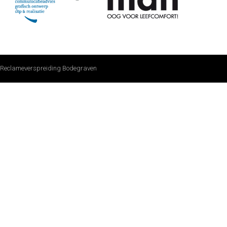
Reclameverspreiding Bodegraven