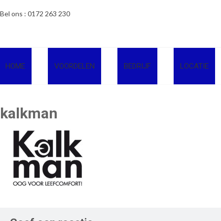
Ga
Bel ons : 0172 263 230
naar
de
inhoud
HOME
VOORDELEN
BEDRIJF
LOCATIE
kalkman