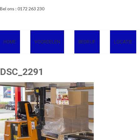
Ga
Bel ons : 0172 263 230
naar
de
inhoud
HOME
VOORDELEN
BEDRIJF
LOCATIE
DSC_2291