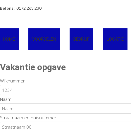
Ga
Bel ons : 0172 263 230
naar
de
inhoud
HOME
VOORDELEN
BEDRIJF
LOCATIE
Vakantie opgave
Wijknummer
Naam
Straatnaam en huisnummer